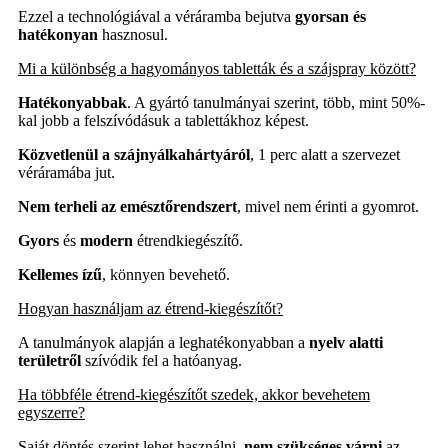
Ezzel a technológiával a véráramba bejutva
gyorsan és
hatékonyan
hasznosul.
Mi a különbség a hagyományos tabletták és a szájspray között?
Hatékonyabbak
. A gyártó tanulmányai szerint, több, mint 50%-
kal jobb a felszívódásuk a tablettákhoz képest.
Közvetlenül a szájnyálkahártyáról
, 1 perc alatt a szervezet
véráramába jut.
Nem terheli az emésztőrendszert
, mivel nem érinti a gyomrot.
Gyors
és
modern
étrendkiegészítő.
Kellemes ízű
, könnyen bevehető.
Hogyan használjam az étrend-kiegészítőt?
A tanulmányok alapján a leghatékonyabban a
nyelv alatti
területről
szívódik fel a hatóanyag.
Ha többféle étrend-kiegészítőt szedek, akkor bevehetem
egyszerre?
Saját döntés szerint lehet használni,
nem szükséges várni
az