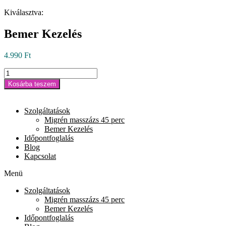
Skip
Kiválasztva:
to
content
Bemer Kezelés
4.990
Ft
Bemer
Kezelés
Kosárba teszem
mennyiség
Szolgáltatások
Migrén masszázs 45 perc
Bemer Kezelés
Időpontfoglalás
Blog
Kapcsolat
Menü
Szolgáltatások
Migrén masszázs 45 perc
Bemer Kezelés
Időpontfoglalás