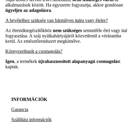
alkalmazások között. Ha egyszerre fogyasztja, akkor gondosan
ügyeljen az adagolásra
.
A bevételhez szükség van bármilyen italra vagy ételre?
Az étrendkiegészítőkhöz
nem
szükséges
semmiféle étel vagy ital
fogyasztása. A száj nyálkahártyájáról közvetlenül a véráramba
kerül. Az emésztőrendszert megkímélve.
Környezetbarát a csomagolás?
Igen
, a termékek
újrahasznosított alapanyagú
csomagolás
t
kaptak.
INFORMÁCIÓK
Garancia
Szállítási információk