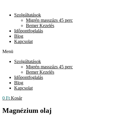
Skip
to
Szolgáltatások
content
Migrén masszázs 45 perc
Bemer Kezelés
Időpontfoglalás
Blog
Kapcsolat
Menü
Szolgáltatások
Migrén masszázs 45 perc
Bemer Kezelés
Időpontfoglalás
Blog
Kapcsolat
0
Ft
Kosár
Magnézium olaj