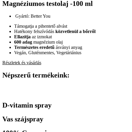
Magnéziumos testolaj -100 ml
Gyártó: Better You
Támogatja a pihentető alvást
Hatékony felszívódás
közvetlenül a bőrről
Ellazítja
az izmokat
600 adag
magnézium olaj
Természetes eredetű
ásványi anyag
Vegán, Gluténmentes, Vegetáriánius
Részletek és vásárlás
Népszerű termékeink:
D-vitamin spray
Vas szájspray