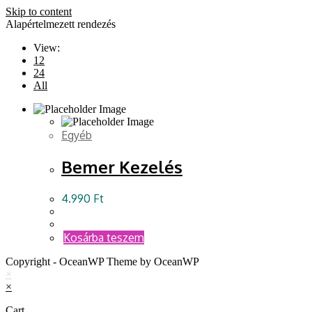
Skip to content
Alapértelmezett rendezés
View:
12
24
All
Egyéb
Bemer Kezelés
4.990
Ft
Kosárba teszem
Copyright - OceanWP Theme by OceanWP
×
×
Cart